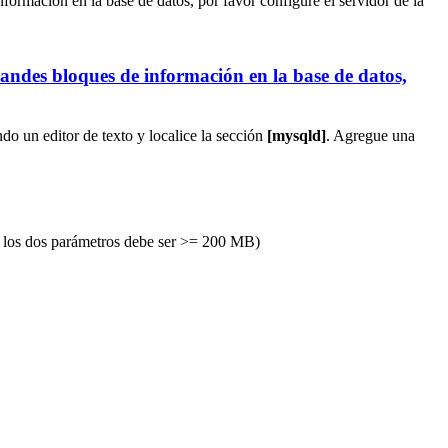
formación en la base de datos, por favor configure el servidor de la
randes bloques de información en la base de datos,
do un editor de texto y localice la sección
[mysqld]
. Agregue una
de los dos parámetros debe ser >= 200 MB)