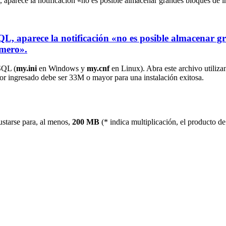
 aparece la notificación «no es posible almacenar grandes bloques de in
QL, aparece la notificación «no es posible almacenar g
imero».
ySQL (
my.ini
en Windows y
my.cnf
en Linux). Abra este archivo utilizan
lor ingresado debe ser 33M o mayor para una instalación exitosa.
ustarse para, al menos,
200 MB
(* indica multiplicación, el producto 