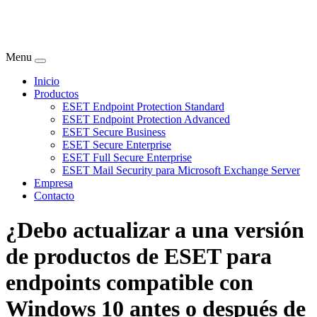
Menu
Inicio
Productos
ESET Endpoint Protection Standard
ESET Endpoint Protection Advanced
ESET Secure Business
ESET Secure Enterprise
ESET Full Secure Enterprise
ESET Mail Security para Microsoft Exchange Server
Empresa
Contacto
¿Debo actualizar a una versión
de productos de ESET para
endpoints compatible con
Windows 10 antes o después de